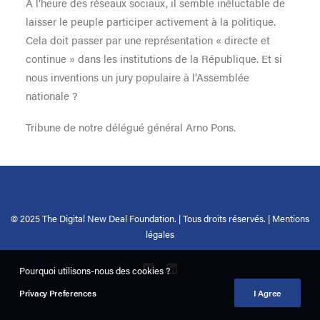
À l’heure des réseaux sociaux, il semble inéluctable de
laisser le peuple participer activement à la politique.
Cela doit passer par une représentation « directe et
continue » dans les institutions de la République. Et si
nous inventions un jury populaire à l’Assemblée
nationale ?
Tribune de notre délégué général Arno Pons.
© 2025 The Digital New Deal Foundation. | Tous droits réservés. |
Mentions
légales
Pourquoi utilisons-nous des cookies ?
Privacy Preferences
I Agree