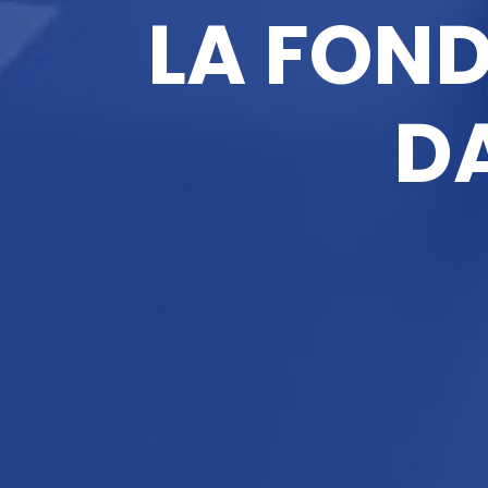
LA FON
D