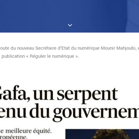
de route du nouveau Secrétaire d’Etat du numérique Mounir Mahjoubi,
 publication « Réguler le numérique ».