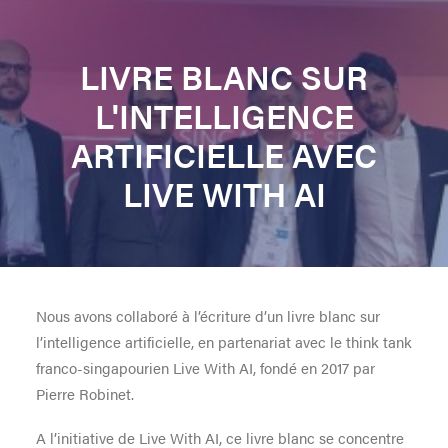
LIVRE BLANC SUR
L'INTELLIGENCE
ARTIFICIELLE AVEC
LIVE WITH AI
Nous avons collaboré à l’écriture d’un livre blanc sur
l’intelligence artificielle, en partenariat avec le think tank
franco-singapourien Live With AI, fondé en 2017 par
Pierre Robinet.
A l’initiative de Live With AI, ce livre blanc se concentre