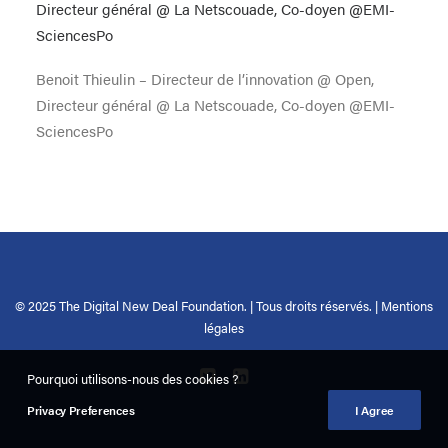
Benoit Thieulin – Directeur de l’innovation @ Open,
Directeur général @ La Netscouade, Co-doyen @EMI-
SciencesPo
© 2025 The Digital New Deal Foundation. | Tous droits réservés. |
Mentions
légales
Pourquoi utilisons-nous des cookies ?
Privacy Preferences
I Agree