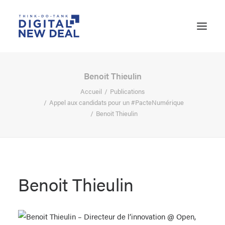
Benoit Thieulin
Accueil
Publications
Appel aux candidats pour un #PacteNumérique
Benoit Thieulin
Benoit Thieulin
RECHERCHE