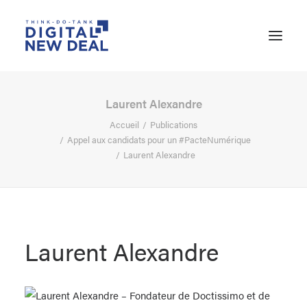
Laurent Alexandre
Accueil
Publications
Appel aux candidats pour un #PacteNumérique
Laurent Alexandre
Laurent Alexandre
RECHERCHE