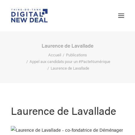
Laurence de Lavallade
Accueil
Publications
Appel aux candidats pour un #PacteNumérique
Laurence de Lavallade
Laurence de Lavallade
RECHERCHE