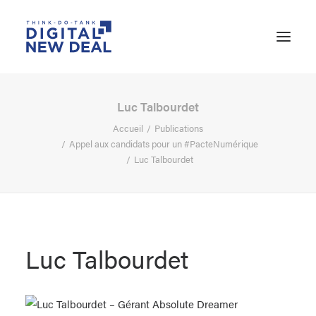
Luc Talbourdet
Accueil
Publications
Appel aux candidats pour un #PacteNumérique
Luc Talbourdet
Luc Talbourdet
RECHERCHE