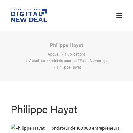
Philippe Hayat
Accueil
Publications
Appel aux candidats pour un #PacteNumérique
Philippe Hayat
Philippe Hayat
RECHERCHE