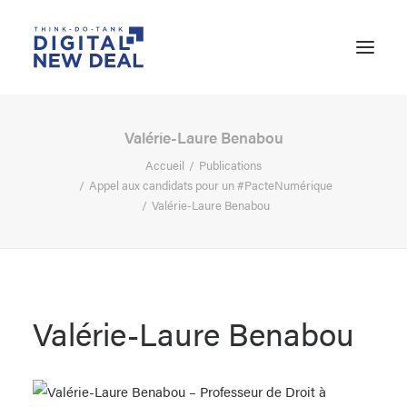
Valérie-Laure Benabou
Accueil
Publications
Appel aux candidats pour un #PacteNumérique
Valérie-Laure Benabou
Valérie-Laure Benabou
RECHERCHE