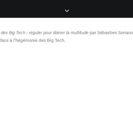
des Big Tech : réguler pour libérer la multitude
par Sébastien Soriano
t face à l’hégémonie des Big Tech.