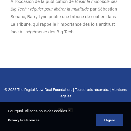
A l’occasion de la publication de
Briser le monopole des
Big Tech : réguler pour libérer la multitude
par Sébastien
Soriano, Barry Lynn publie une tribune de soutien dans
La Tribune, qui rappelle l’importance des lois antitrust
face à l’hégémonie des Big Tech.
© 2025 The Digital New Deal Foundation. | Tous droits réservés. |
Mentions
légales
Pourquoi utilisons-nous des cookies ?
Privacy Preferences
I Agree